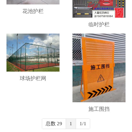
花池护栏
临时护栏
球场护栏网
施工围挡
总数 29
1
1/1