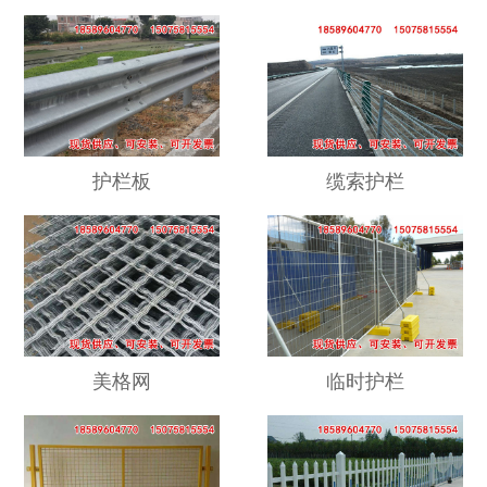
护栏板
缆索护栏
美格网
临时护栏