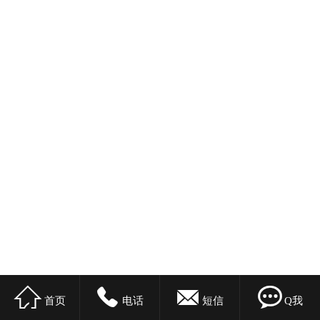




首页
电话
短信
Q我