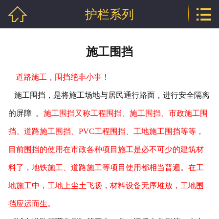


护栏系列
网站首页

公司介绍
施工围挡
产品中心
道路施工，围挡绝非小事！
行业资讯
施工围挡，是将施工场地与居民通行路面，进行安全隔离
技术文章
的屏障 。
施工围挡又称工程围挡、施工围挡、市政施工围
挡、道路施工围挡、PVC工程围挡、工地施工围挡等等，
企业资质
目前围挡的使用在市政各种项目施工是必不可少的建筑材
联系我们
料了，地铁施工、道路施工等项目使用都相当普遍。在工
地施工中，工地上尘土飞扬，材料设备无序堆放，工地围
挡应运而生。