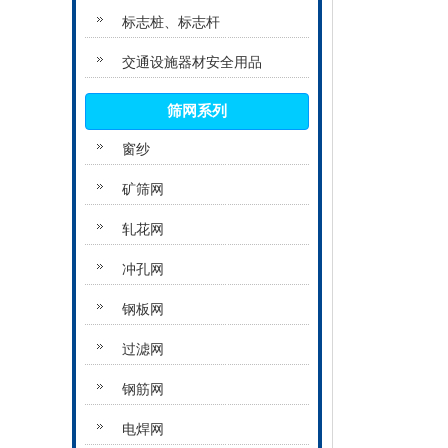
标志桩、标志杆
交通设施器材安全用品
筛网系列
窗纱
矿筛网
轧花网
冲孔网
钢板网
过滤网
钢筋网
电焊网