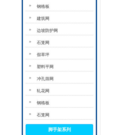
钢格板
建筑网
边坡防护网
石笼网
假草坪
塑料平网
冲孔筛网
轧花网
钢格板
石笼网
脚手架系列