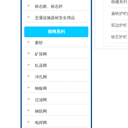
格栅系列
标志桩、标志杆
扁铁护栏
交通设施器材安全用品
双边护栏
筛网系列
铁艺护栏
窗纱
矿筛网
轧花网
冲孔网
钢板网
过滤网
钢筋网
电焊网