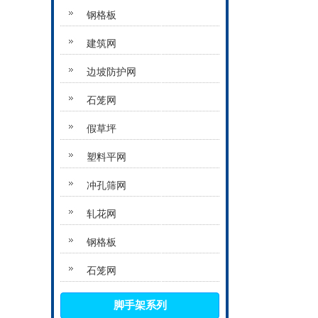
钢格板
建筑网
边坡防护网
石笼网
假草坪
塑料平网
冲孔筛网
轧花网
钢格板
石笼网
脚手架系列