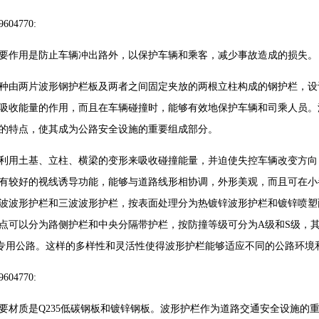
04770:
要作用是防止车辆冲出路外，以保护车辆和乘客，减少事故造成的损失。
种由两片波形钢护栏板及两者之间固定夹放的两根立柱构成的钢护栏，设
吸收能量的作用，而且在车辆碰撞时，能够有效地保护车辆和司乘人员。
的特点，使其成为公路安全设施的重要组成部分。
利用土基、立柱、横梁的变形来吸收碰撞能量，并迫使失控车辆改变方向
有较好的视线诱导功能，能够与道路线形相协调，外形美观，而且可在小
波波形护栏和三波波形护栏，按表面处理分为热镀锌波形护栏和镀锌喷塑
点可以分为路侧护栏和中央分隔带护栏，按防撞等级可分为A级和S级，
专用公路。这样的多样性和灵活性使得波形护栏能够适应不同的公路环境和
04770:
要材质是Q235低碳钢板和镀锌钢板。
波形护栏作为道路交通安全设施的