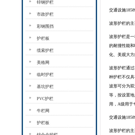
锌钢护栏
交通设施185896
市政护栏
波形护栏的主
彩钢围挡
波形护栏是一
护栏板
的耐撞性能和
缆索护栏
化、美观大方
美格网
波形护栏通过
临时护栏
种护栏不仅具
波形可分为双
基坑护栏
等，按设置地
PVC护栏
用，A级用于
牛栏网
交通设施185896
护栏板
波形护栏的主
锌合金护栏