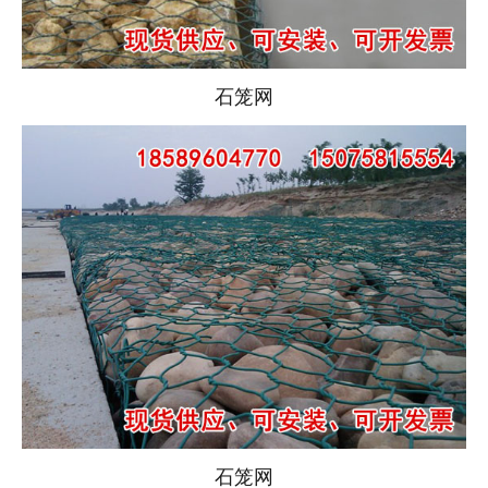
石笼网
石笼网