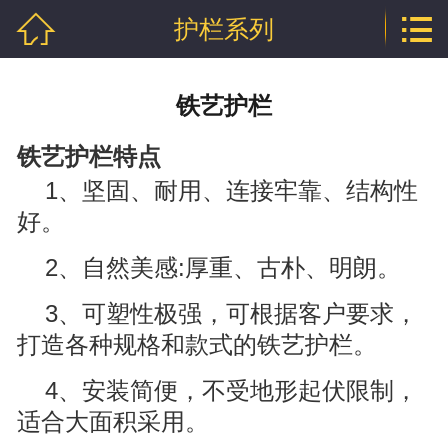


护栏系列
网站首页

公司介绍
铁艺护栏
产品中心
铁艺护栏特点
行业资讯
1、坚固、耐用、连接牢靠、结构性
好。
技术文章
2、自然美感:厚重、古朴、明朗。
企业资质
3、可塑性极强，可根据客户要求，
联系我们
打造各种规格和款式的铁艺护栏。
4、安装简便，不受地形起伏限制，
适合大面积采用。