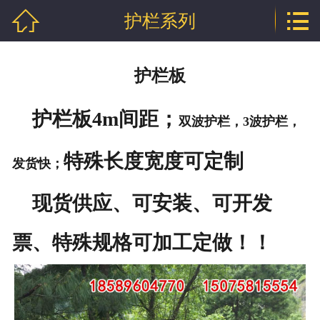


护栏系列
网站首页

公司介绍
护栏板
产品中心
护栏板4m间距；
双波护栏，3波护栏，
行业资讯
特殊长度宽度可定制
技术文章
发货快；
企业资质
现货供应、可安装、可开发
联系我们
票、特殊规格可加工定做！！