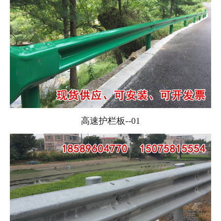
高速护栏板--01