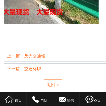
上一篇：反光交通锥
下一篇：交通标牌
返回 >




首页
电话
短信
Q我