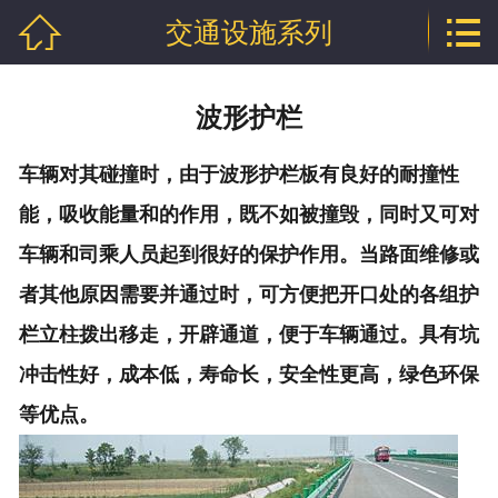


交通设施系列
网站首页

公司介绍
波形护栏
产品中心
车辆对其碰撞时，由于波形护栏板有良好
的耐撞性
行业资讯
能，吸收能量和的作用，既不如被撞毁，同时又可对
技术文章
车辆和司乘人员起到很好的保护作用。当路面维修或
者其他原因需要并通过时，可方便把开口处的各组护
企业资质
栏立柱拨出移走，开辟通道，便于车辆通过。具有坑
联系我们
冲击性好，成本低，寿命长，安全性更高，绿色环保
等优点。