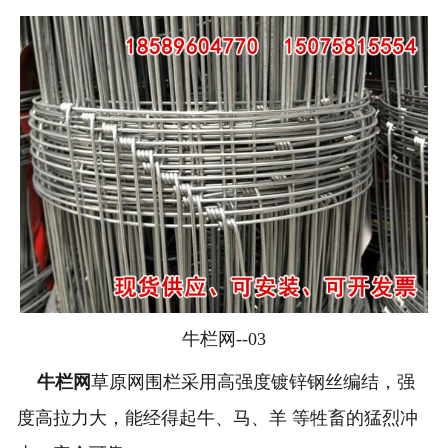
牛栏网--03
牛栏网
草原网围栏采用高强度镀锌钢丝编结，强
度高拉力大，能经得起牛、马、羊 等牲畜的猛烈冲