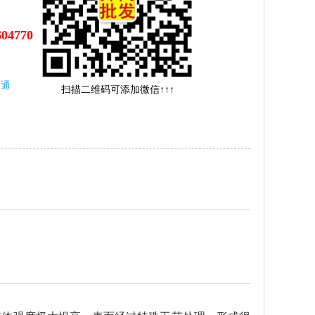
604770
沟通
扫描二维码可添加微信↑↑↑