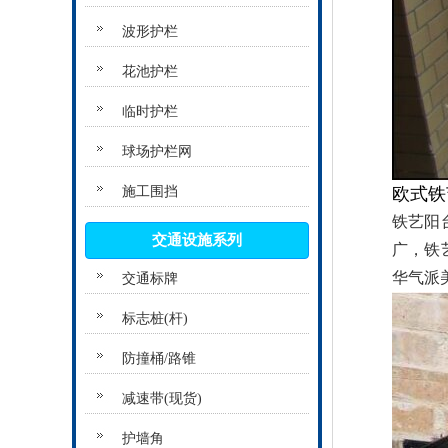
波形护栏
花池护栏
临时护栏
球场护栏网
欧式铁
施工围挡
铁艺阳
交通设施系列
广，铁
华气派
交通标牌
标志桩(杆)
防撞桶/路锥
减速带(现货)
护墙角