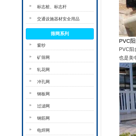
标志桩、标志杆
交通设施器材安全用品
筛网系列
PVC
窗纱
PVC
也是美
矿筛网
轧花网
冲孔网
钢板网
过滤网
钢筋网
电焊网