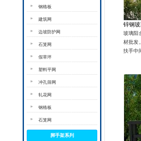
钢格板
建筑网
锌钢玻
边坡防护网
玻璃阳
材批发
石笼网
扶手中
假草坪
塑料平网
冲孔筛网
轧花网
钢格板
石笼网
脚手架系列