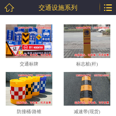


交通设施系列
网站首页

公司介绍
产品中心
行业资讯
技术文章
交通标牌
标志桩(杆)
企业资质
联系我们
防撞桶/路锥
减速带(现货)