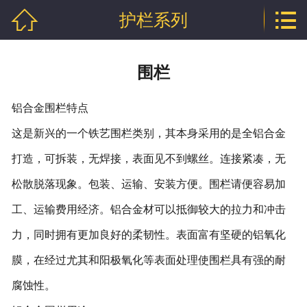


护栏系列
网站首页

公司介绍
围栏
产品中心
铝合金围栏特点
行业资讯
这是新兴的一个铁艺围栏类别，其本身采用的是全铝合金
技术文章
打造，可拆装，无焊接，表面见不到螺丝。连接紧凑，无
松散脱落现象。包装、运输、安装方便。围栏请便容易加
企业资质
工、运输费用经济。铝合金材可以抵御较大的拉力和冲击
联系我们
力，同时拥有更加良好的柔韧性。表面富有坚硬的铝氧化
膜，在经过尤其和阳极氧化等表面处理使围栏具有强的耐
腐蚀性。