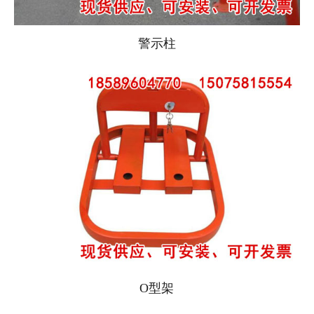
警示柱
O型架