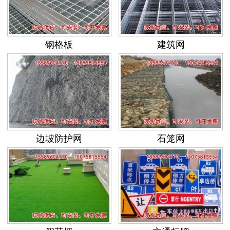
钢格板
建筑网
边坡防护网
石笼网