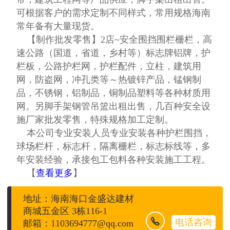
可根据客户的需求定制不同样式，常用规格海南
常年备有大量现货。
【制作批发零售】2店~安全围挡围栏栅栏，高
速公路（国道，省道，乡村等）标志牌铝牌，护
栏板，公路护栏网，护栏配件，立柱，建筑用
网，防盗网，冲孔类等～热镀锌产品，锰钢制
品，不锈钢，铝制品，铜制品塑料等各种材质用
网。另脚手架钢管吊篮出租出售，几百种安全设
施厂家批发零售，特殊规格加工定制。
本公司专业安装人员专业安装各种护栏围挡，
球场栏杆，标志杆，隔离栅栏，标志标线等，多
年安装经验，承接包工包料各种安装施工工程。
【
查看更多
】
地址：海南海口金盛达建材
商城五金区 3栋116-1

电话咨询
邮箱：1103694777@qq.com